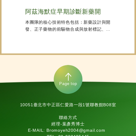
阿茲海默症早期診斷新藥開
本團隊的核心技術特色包括：新藥設計與開
發、正子藥物的前驅物合成與放射標記、藥
物品管分析與CMC、AD動物模式、小動物
正子影像與臨床試驗等。我們有效整合從最
上游的有機合成到最下游的臨床試驗關鍵技
術與經驗，成立正子新藥研發平台，迄今已
有多項產品進入臨床試驗，例如用於診斷胰
臟癌轉移的[18F]FSPG與診斷AD的
[18F]T807等。本團隊具備執行本計畫研究
Page top
所需的各項關鍵技術與人力，針對具高度潛
力的[18F]PET001，開發目前仍為unmet
need的AD早期診斷新藥。
10051臺北市中正區仁愛路一段1號聯教館B08室
聯絡方式
經理-葉彥秀博士
E-MAIL: Bromoyeh2004@gmail.com