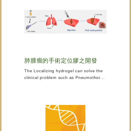
肺腫瘤的手術定位膠之開發
The Localizing hydrogel can solve the
clinical problem such as Pneumothorax
and Hemothorax. Since the hydrogel’s
mechanical properties is stronger than
methylene blue solution, it not only can
elevate the accuracy of localizing tumor
site, but also prolon