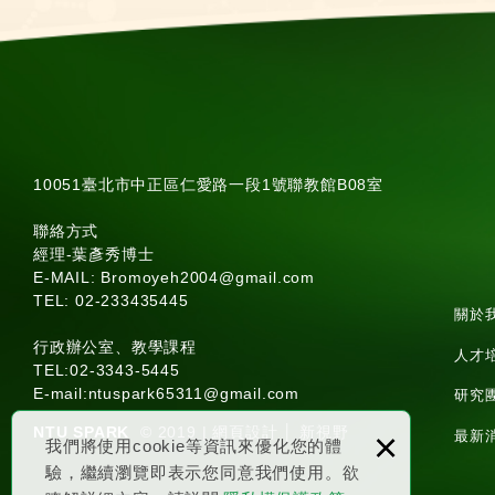
10051臺北市中正區仁愛路一段1號聯教館B08室
聯絡方式
經理-葉彥秀博士
E-MAIL: Bromoyeh2004@gmail.com
TEL: 02-233435445
關於
行政辦公室、教學課程
人才
TEL:
02-3343-5445
E-mail:
ntuspark65311@gmail.com
研究
NTU SPARK
© 2019 |
網頁設計
│ 新視野
×
最新
我們將使用cookie等資訊來優化您的體
驗，繼續瀏覽即表示您同意我們使用。欲