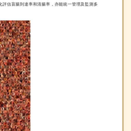
rm. 此套系統能自動化評估盲腸到達率和清腸率，亦能統一管理及監測多