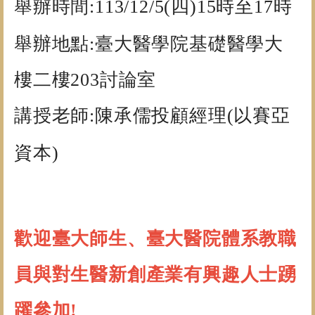
舉辦時間:
113/12/5(
四)
15
時至17時
舉辦地點:臺大醫學院基礎醫學大
樓二樓203討論室
講授老師:
陳承儒投顧經理
(
以賽亞
資本)
歡迎臺大師生、臺大醫院體系教職
員與對生醫新創產業有興趣人士踴
躍參加!